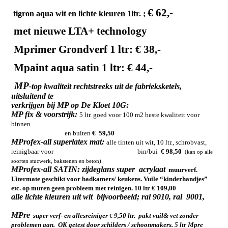
€ 62,-
tigron aqua wit en lichte kleuren 1ltr. ;
met nieuwe LTA+ technology
Mprimer Grondverf 1 ltr:
€ 38,-
Mpaint aqua satin 1 ltr:
€ 44,-
MP
-top kwaliteit rechtstreeks uit de fabrieksketels,
uitsluitend te
verkrijgen bij MP op De Kloet 10G:
MP fix & voorstrijk:
5 ltr. goed voor 100 m2 beste kwaliteit voor
binnen
en buiten
€ 59,50
MProfex-all superlatex mat:
alle tinten uit wit, 10 ltr., schrobvast,
reinigbaar voor bin/bui
€ 98,50
(kan op alle
soorten stucwerk, bakstenen en beton).
MProfex-all SATIN: zijdeglans super acrylaat
muurverf.
Uitermate geschikt voor badkamers/ keukens.
Vuile “kinderhandjes”
etc. op muren geen probleem met reinigen. 10 ltr € 109,00
alle lichte kleuren uit wit bijvoorbeeld; ral 9010, ral 9001,
MPre
super verf- en allesreiniger
9,50 ltr. pakt vuil& vet zonder
€
problemen aan. OK getest door schilders / schoonmakers.
5 ltr Mpre